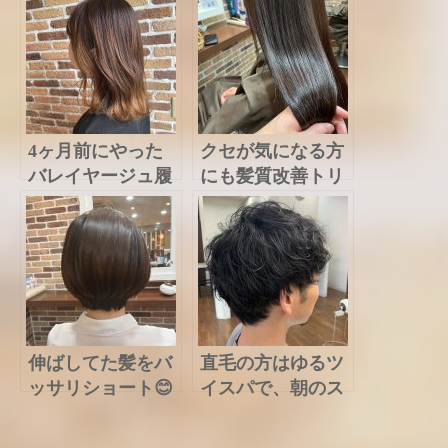
4ヶ月前にやった
クセが気になる方
バレイヤージュ履
にも髪質改善トリ
歴を活かしたオン
ートメントおすす
カラー！撮影モデ
めしてますよー😊
ルもいつもありが
とう😆
伸ばしてた髪をバ
直毛の方はゆるツ
ッサリショート😊
イスパで、朝のス
久々のショートや
タイリングが簡単
っぱり似合って
になります。