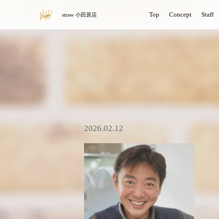
Top
Concept
Staff
straw 小田原店
2026.02.12