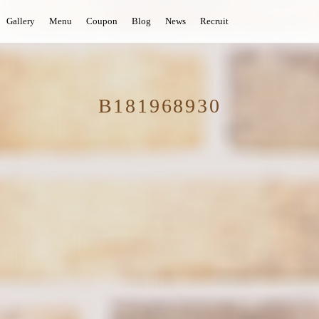
Gallery
Menu
Coupon
Blog
News
Recruit
B181968930